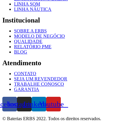
LINHA SOM
LINHA NÁUTICA
Institucional
SOBRE A ERBS
MODELO DE NEGÓCIO
QUALIDADE
RELATÓRIO PME
BLOG
Atendimento
CONTATO
SEJA UM REVENDEDOR
TRABALHE CONOSCO
GARANTIA
acebook
Instagram
Linkedin
Youtube
© Baterias ERBS 2022. Todos os direitos reservados.