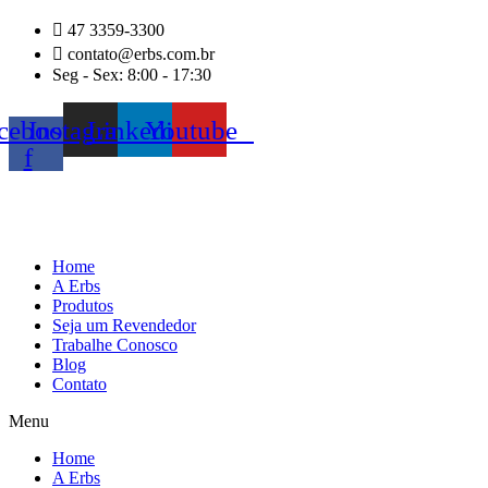
Ir
47 3359-3300
para
contato@erbs.com.br
o
Seg - Sex: 8:00 - 17:30
conteúdo
cebook-
Instagram
Linkedin
Youtube
f
Home
A Erbs
Produtos
Seja um Revendedor
Trabalhe Conosco
Blog
Contato
Menu
Home
A Erbs