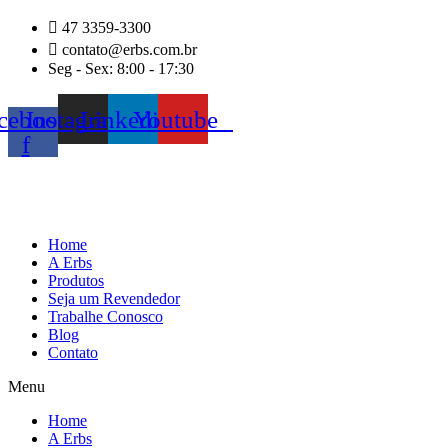
Ir
47 3359-3300
para
contato@erbs.com.br
o
Seg - Sex: 8:00 - 17:30
conteúdo
cebook-
Instagram
Linkedin
Youtube
f
Home
A Erbs
Produtos
Seja um Revendedor
Trabalhe Conosco
Blog
Contato
Menu
Home
A Erbs