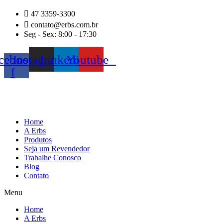
Ir
47 3359-3300
para
contato@erbs.com.br
o
Seg - Sex: 8:00 - 17:30
conteúdo
cebook-
Instagram
Linkedin
Youtube
f
Home
A Erbs
Produtos
Seja um Revendedor
Trabalhe Conosco
Blog
Contato
Menu
Home
A Erbs