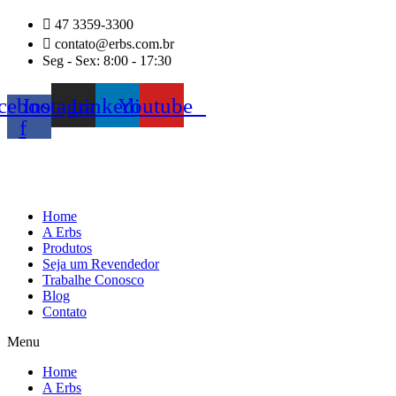
Ir
47 3359-3300
para
contato@erbs.com.br
o
Seg - Sex: 8:00 - 17:30
conteúdo
cebook-
Instagram
Linkedin
Youtube
f
Home
A Erbs
Produtos
Seja um Revendedor
Trabalhe Conosco
Blog
Contato
Menu
Home
A Erbs