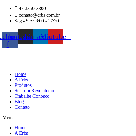
Ir
47 3359-3300
para
contato@erbs.com.br
o
Seg - Sex: 8:00 - 17:30
conteúdo
cebook-
Instagram
Linkedin
Youtube
f
Home
A Erbs
Produtos
Seja um Revendedor
Trabalhe Conosco
Blog
Contato
Menu
Home
A Erbs