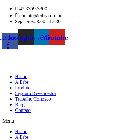
Ir
47 3359-3300
para
contato@erbs.com.br
o
Seg - Sex: 8:00 - 17:30
conteúdo
cebook-
Instagram
Linkedin
Youtube
f
Home
A Erbs
Produtos
Seja um Revendedor
Trabalhe Conosco
Blog
Contato
Menu
Home
A Erbs