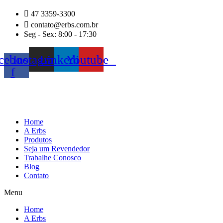
Ir
47 3359-3300
para
contato@erbs.com.br
o
Seg - Sex: 8:00 - 17:30
conteúdo
cebook-
Instagram
Linkedin
Youtube
f
Home
A Erbs
Produtos
Seja um Revendedor
Trabalhe Conosco
Blog
Contato
Menu
Home
A Erbs