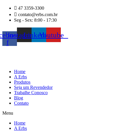
Ir
47 3359-3300
para
contato@erbs.com.br
o
Seg - Sex: 8:00 - 17:30
conteúdo
cebook-
Instagram
Linkedin
Youtube
f
Home
A Erbs
Produtos
Seja um Revendedor
Trabalhe Conosco
Blog
Contato
Menu
Home
A Erbs