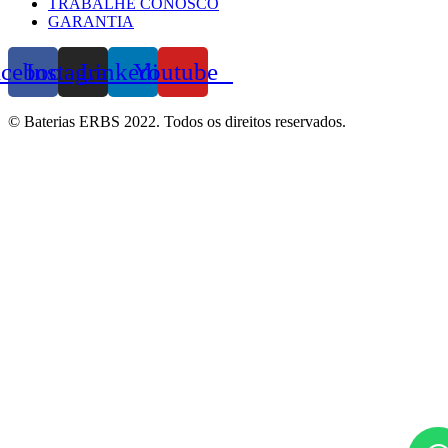
TRABALHE CONOSCO
GARANTIA
acebook
Instagram
Linkedin
Youtube
© Baterias ERBS 2022. Todos os direitos reservados.