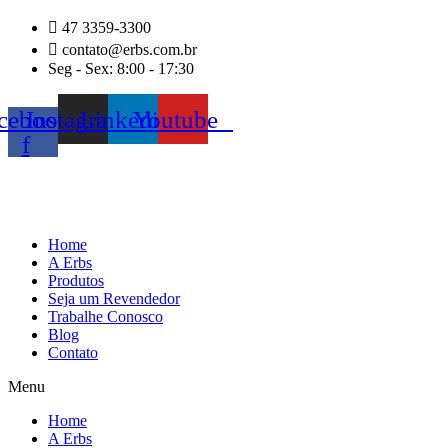
Ir
47 3359-3300
para
contato@erbs.com.br
o
Seg - Sex: 8:00 - 17:30
conteúdo
cebook-
Instagram
Linkedin
Youtube
f
Home
A Erbs
Produtos
Seja um Revendedor
Trabalhe Conosco
Blog
Contato
Menu
Home
A Erbs