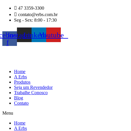
Ir
47 3359-3300
para
contato@erbs.com.br
o
Seg - Sex: 8:00 - 17:30
conteúdo
cebook-
Instagram
Linkedin
Youtube
f
Home
A Erbs
Produtos
Seja um Revendedor
Trabalhe Conosco
Blog
Contato
Menu
Home
A Erbs