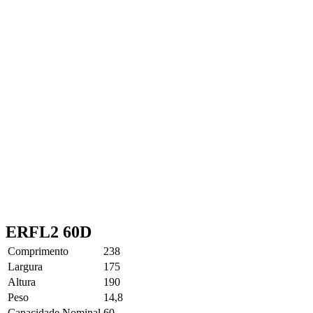
ERFL2 60D
Comprimento
238
Largura
175
Altura
190
Peso
14,8
Capacidade Nominal
60