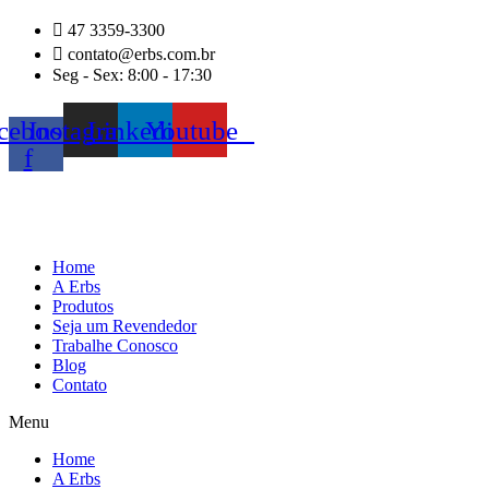
Ir
47 3359-3300
para
contato@erbs.com.br
o
Seg - Sex: 8:00 - 17:30
conteúdo
cebook-
Instagram
Linkedin
Youtube
f
Home
A Erbs
Produtos
Seja um Revendedor
Trabalhe Conosco
Blog
Contato
Menu
Home
A Erbs