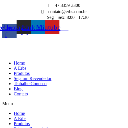
Ir
47 3359-3300
para
contato@erbs.com.br
o
Seg - Sex: 8:00 - 17:30
conteúdo
cebook-
Instagram
Linkedin
Youtube
f
Home
A Erbs
Produtos
Seja um Revendedor
Trabalhe Conosco
Blog
Contato
Menu
Home
A Erbs
Produtos