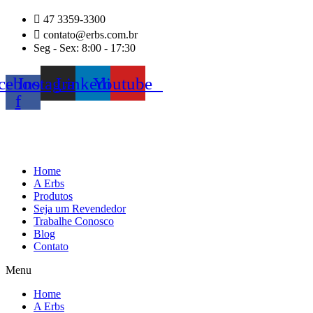
Ir
47 3359-3300
para
contato@erbs.com.br
o
Seg - Sex: 8:00 - 17:30
conteúdo
cebook-
Instagram
Linkedin
Youtube
f
Home
A Erbs
Produtos
Seja um Revendedor
Trabalhe Conosco
Blog
Contato
Menu
Home
A Erbs