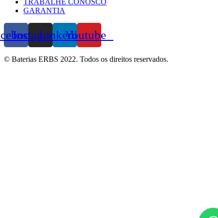
TRABALHE CONOSCO
GARANTIA
acebook
Instagram
Linkedin
Youtube
© Baterias ERBS 2022. Todos os direitos reservados.