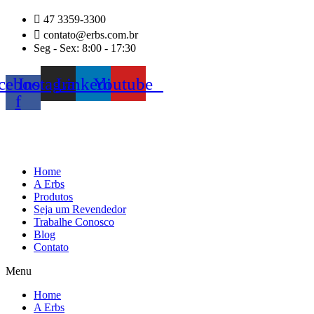
Ir
47 3359-3300
para
contato@erbs.com.br
o
Seg - Sex: 8:00 - 17:30
conteúdo
cebook-
Instagram
Linkedin
Youtube
f
Home
A Erbs
Produtos
Seja um Revendedor
Trabalhe Conosco
Blog
Contato
Menu
Home
A Erbs