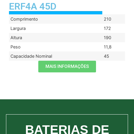
ERF4A 45D
Comprimento
210
Largura
172
Altura
190
Peso
11,8
Capacidade Nominal
45
MAIS INFORMAÇÕES
BATERIAS DE