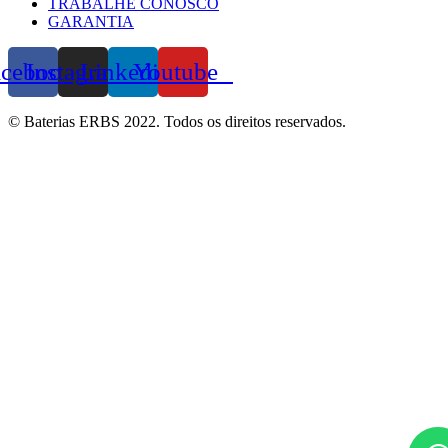
TRABALHE CONOSCO
GARANTIA
acebook
Instagram
Linkedin
Youtube
© Baterias ERBS 2022. Todos os direitos reservados.