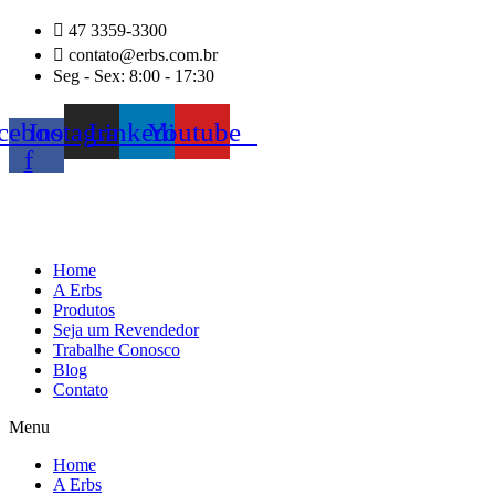
Ir
47 3359-3300
para
contato@erbs.com.br
o
Seg - Sex: 8:00 - 17:30
conteúdo
cebook-
Instagram
Linkedin
Youtube
f
Home
A Erbs
Produtos
Seja um Revendedor
Trabalhe Conosco
Blog
Contato
Menu
Home
A Erbs