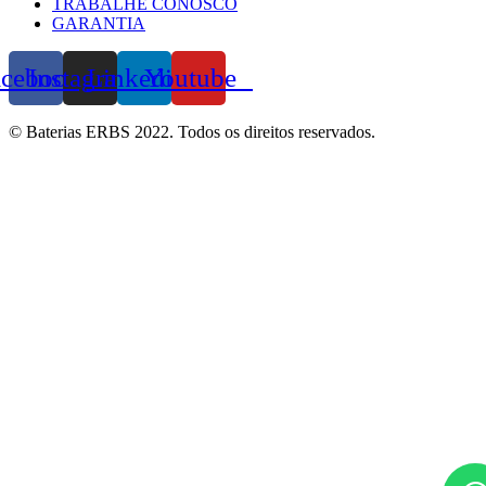
TRABALHE CONOSCO
GARANTIA
acebook
Instagram
Linkedin
Youtube
© Baterias ERBS 2022. Todos os direitos reservados.