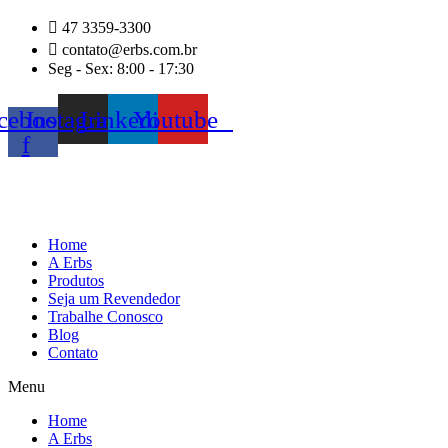
Ir
47 3359-3300
para
contato@erbs.com.br
o
Seg - Sex: 8:00 - 17:30
conteúdo
cebook-
Instagram
Linkedin
Youtube
f
Home
A Erbs
Produtos
Seja um Revendedor
Trabalhe Conosco
Blog
Contato
Menu
Home
A Erbs