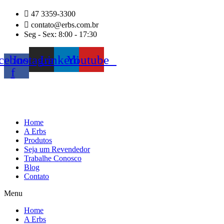
Ir
47 3359-3300
para
contato@erbs.com.br
o
Seg - Sex: 8:00 - 17:30
conteúdo
cebook-
Instagram
Linkedin
Youtube
f
Home
A Erbs
Produtos
Seja um Revendedor
Trabalhe Conosco
Blog
Contato
Menu
Home
A Erbs