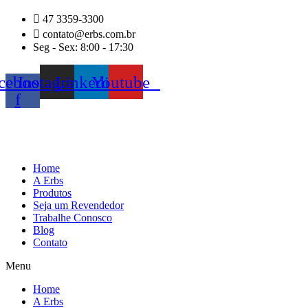
Ir
47 3359-3300
para
contato@erbs.com.br
o
Seg - Sex: 8:00 - 17:30
conteúdo
cebook-
Instagram
Linkedin
Youtube
f
Home
A Erbs
Produtos
Seja um Revendedor
Trabalhe Conosco
Blog
Contato
Menu
Home
A Erbs