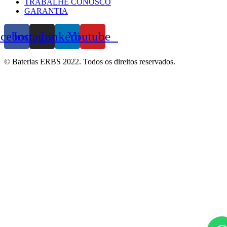
TRABALHE CONOSCO
GARANTIA
acebook
Instagram
Linkedin
Youtube
© Baterias ERBS 2022. Todos os direitos reservados.