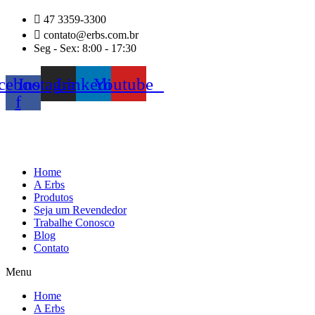
Ir
47 3359-3300
para
contato@erbs.com.br
o
Seg - Sex: 8:00 - 17:30
conteúdo
cebook-
Instagram
Linkedin
Youtube
f
Home
A Erbs
Produtos
Seja um Revendedor
Trabalhe Conosco
Blog
Contato
Menu
Home
A Erbs