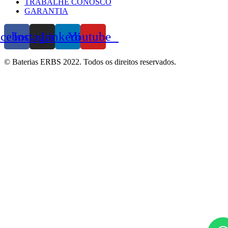
TRABALHE CONOSCO
GARANTIA
acebook
Instagram
Linkedin
Youtube
© Baterias ERBS 2022. Todos os direitos reservados.