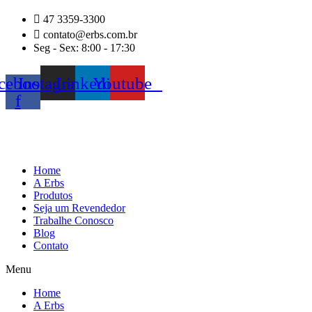
Ir
47 3359-3300
para
contato@erbs.com.br
o
Seg - Sex: 8:00 - 17:30
conteúdo
cebook-
Instagram
Linkedin
Youtube
f
Home
A Erbs
Produtos
Seja um Revendedor
Trabalhe Conosco
Blog
Contato
Menu
Home
A Erbs