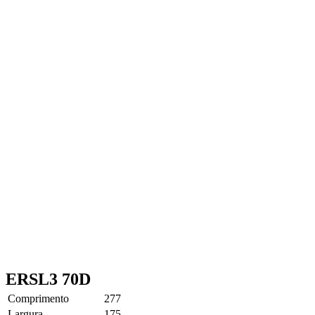
ERSL3 70D
Comprimento
277
Largura
175