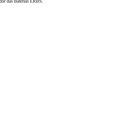
idor das Baterias ERBS.