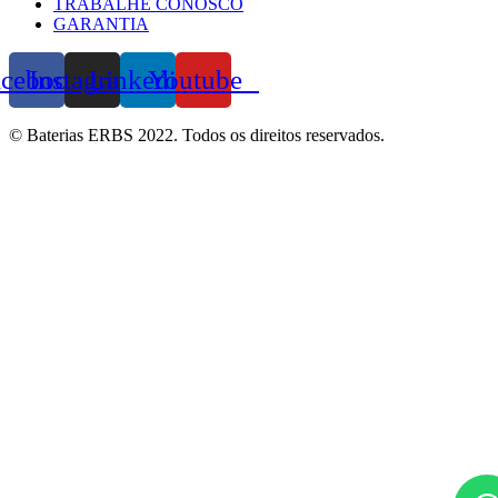
TRABALHE CONOSCO
GARANTIA
acebook
Instagram
Linkedin
Youtube
© Baterias ERBS 2022. Todos os direitos reservados.