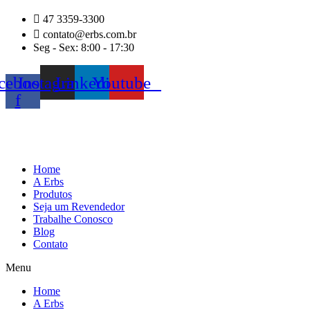
Ir
47 3359-3300
para
contato@erbs.com.br
o
Seg - Sex: 8:00 - 17:30
conteúdo
cebook-
Instagram
Linkedin
Youtube
f
Home
A Erbs
Produtos
Seja um Revendedor
Trabalhe Conosco
Blog
Contato
Menu
Home
A Erbs