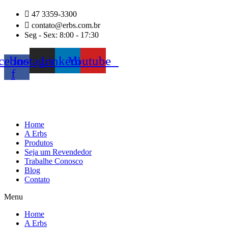
Ir
47 3359-3300
para
contato@erbs.com.br
o
Seg - Sex: 8:00 - 17:30
conteúdo
cebook-
Instagram
Linkedin
Youtube
f
Home
A Erbs
Produtos
Seja um Revendedor
Trabalhe Conosco
Blog
Contato
Menu
Home
A Erbs