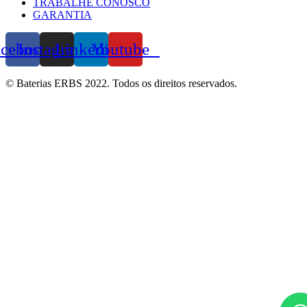
TRABALHE CONOSCO
GARANTIA
acebook
Instagram
Linkedin
Youtube
© Baterias ERBS 2022. Todos os direitos reservados.