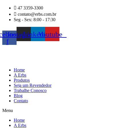
Ir
47 3359-3300
para
contato@erbs.com.br
o
Seg - Sex: 8:00 - 17:30
conteúdo
cebook-
Instagram
Linkedin
Youtube
f
Home
A Erbs
Produtos
Seja um Revendedor
Trabalhe Conosco
Blog
Contato
Menu
Home
A Erbs