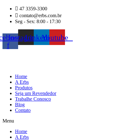
Ir
47 3359-3300
para
contato@erbs.com.br
o
Seg - Sex: 8:00 - 17:30
conteúdo
cebook-
Instagram
Linkedin
Youtube
f
Home
A Erbs
Produtos
Seja um Revendedor
Trabalhe Conosco
Blog
Contato
Menu
Home
A Erbs