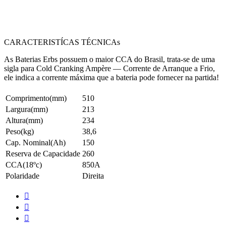
CARACTERISTÍCAS TÉCNICAs
As Baterias Erbs possuem o maior CCA do Brasil, trata-se de uma
sigla para Cold Cranking Ampère — Corrente de Arranque a Frio,
ele indica a corrente máxima que a bateria pode fornecer na partida!
Comprimento(mm)
510
Largura(mm)
213
Altura(mm)
234
Peso(kg)
38,6
Cap. Nominal(Ah)
150
Reserva de Capacidade
260
CCA(18ºc)
850A
Polaridade
Direita