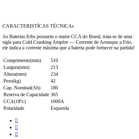
CARACTERISTÍCAS TÉCNICAs
As Baterias Erbs possuem o maior CCA do Brasil, trata-se de uma
sigla para Cold Cranking Ampère — Corrente de Arranque a Frio,
ele indica a corrente máxima que a bateria pode fornecer na partida!
Comprimento(mm)
510
Largura(mm)
213
Altura(mm)
234
Peso(kg)
42
Cap. Nominal(Ah)
180
Reserva de Capacidade
365
CCA(18ºc)
1000A
Polaridade
Esquerda