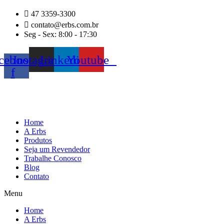
Ir
47 3359-3300
para
contato@erbs.com.br
o
Seg - Sex: 8:00 - 17:30
conteúdo
cebook-
Instagram
Linkedin
Youtube
f
Home
A Erbs
Produtos
Seja um Revendedor
Trabalhe Conosco
Blog
Contato
Menu
Home
A Erbs