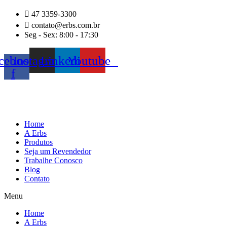
Ir
47 3359-3300
para
contato@erbs.com.br
o
Seg - Sex: 8:00 - 17:30
conteúdo
cebook-
Instagram
Linkedin
Youtube
f
Home
A Erbs
Produtos
Seja um Revendedor
Trabalhe Conosco
Blog
Contato
Menu
Home
A Erbs