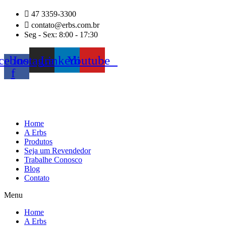
Ir
47 3359-3300
para
contato@erbs.com.br
o
Seg - Sex: 8:00 - 17:30
conteúdo
cebook-
Instagram
Linkedin
Youtube
f
Home
A Erbs
Produtos
Seja um Revendedor
Trabalhe Conosco
Blog
Contato
Menu
Home
A Erbs