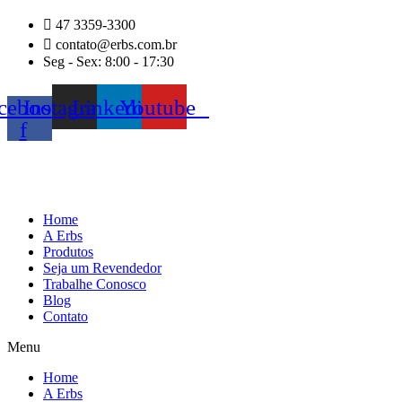
Ir
47 3359-3300
para
contato@erbs.com.br
o
Seg - Sex: 8:00 - 17:30
conteúdo
cebook-
Instagram
Linkedin
Youtube
f
Home
A Erbs
Produtos
Seja um Revendedor
Trabalhe Conosco
Blog
Contato
Menu
Home
A Erbs