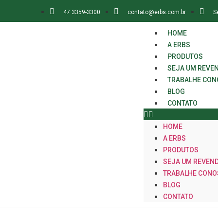
47 3359-3300
contato@erbs.com.br
S
HOME
A ERBS
PRODUTOS
SEJA UM REVE
TRABALHE CO
BLOG
CONTATO
HOME
A ERBS
PRODUTOS
SEJA UM REVEN
TRABALHE CON
BLOG
CONTATO