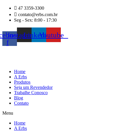
Ir
47 3359-3300
para
contato@erbs.com.br
o
Seg - Sex: 8:00 - 17:30
conteúdo
cebook-
Instagram
Linkedin
Youtube
f
Home
A Erbs
Produtos
Seja um Revendedor
Trabalhe Conosco
Blog
Contato
Menu
Home
A Erbs