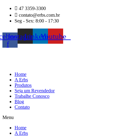
Ir
47 3359-3300
para
contato@erbs.com.br
o
Seg - Sex: 8:00 - 17:30
conteúdo
cebook-
Instagram
Linkedin
Youtube
f
Home
A Erbs
Produtos
Seja um Revendedor
Trabalhe Conosco
Blog
Contato
Menu
Home
A Erbs